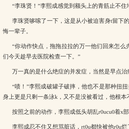
“李珠贤！”李熙成感觉到额头上的青筋止不
李珠贤哆嗦了一下，这是从小被迫害身t留下
悔一辈子。
“你动作快点，拖拖拉拉的万一他们回来怎么办
们今天趁早去医院检查一下。”
万一真的是什么绝症的并发症，当然是早点治
“啧！”李熙成破罐子破摔，他也不是那种扭
身上更是只剩一条泳k，又不是没被看过，他根本
按照之前的动作，李熙成低头胡乱r0ucu0着
李熙成忍不住又想骂脏话，rt0u都快被他r0u