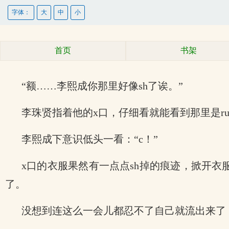
字体：
大
中
小
首页
书架
“额……李熙成你那里好像sh了诶。”
李珠贤指着他的x口，仔细看就能看到那里是ru
李熙成下意识低头一看：“c！”
x口的衣服果然有一点点sh掉的痕迹，掀开
了。
没想到连这么一会儿都忍不了自己就流出来了