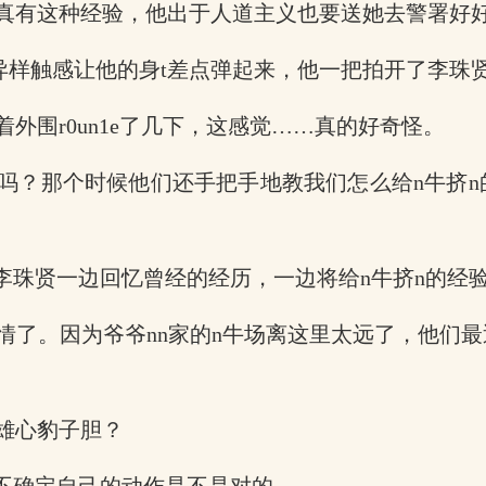
真有这种经验，他出于人道主义也要送她去警署好
的异样触感让他的身t差点弹起来，他一把拍开了李珠
外围r0un1e了几下，这感觉……真的好奇怪。
场吗？那个时候他们还手把手地教我们怎么给n牛挤
”李珠贤一边回忆曾经的经历，一边将给n牛挤n的经
情了。因为爷爷nn家的n牛场离这里太远了，他们
雄心豹子胆？