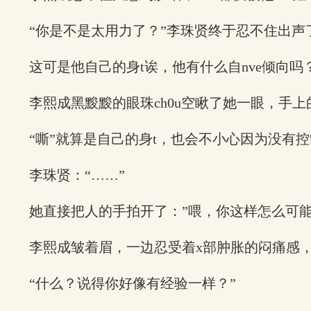
“你是不是太用力了？”李珠贤终于忍不住出声
这可是他自己的身t诶，他有什么自nve倾向吗
李熙成黑黢黢的眼珠ch0u空瞅了她一眼，手
“嘶”就算是自己的身t，也会不小心因为没有控
李珠贤：“……”
她直接把人的手拍开了：”喂，你这样怎么可能
李熙成皱着眉，一边忍受着x部肿胀的闷痛感
“什么？说得你好像有经验一样？”